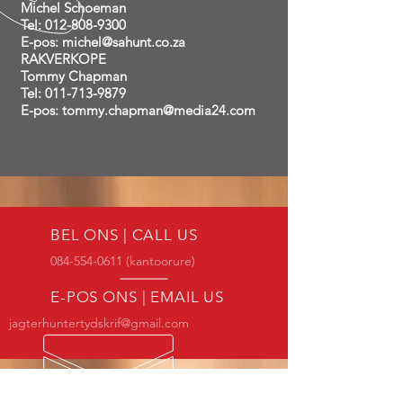
Michel Schoeman
Tel: 012-808-9300
E-pos: michel@sahunt.co.za
RAKVERKOPE
Tommy Chapman
Tel: 011-713-9879
E-pos: tommy.chapman@media24.com
BEL ONS | CALL US
084-554-0611
(kantoorure)
E-POS ONS | EMAIL US
jagterhuntertydskrif@gmail.com
SA SE VOORSTE JAGTYDSKRIF
SA'S LEADING HUNTING