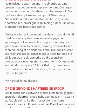
Ná middagete gaan jag ons ’n rooihartbees. Ons
gewaar ’n groot bul in ’n oopte onder ons. Die jagter
vat dooierus oor ’n rots, stewig op die tweepoot. Die
hartbees staan plankdwars amper 300 tree weg.
Niemand is werklik verbaas toe die bul in sy spore
neerslaan nie. “Daai gun kláp ’n ding,” deel Panien sy
professionele ballistiese opinie.
Om by die bul te kom, moet ons deur ’n vlak klofie. Ek
maak ’n fout; in plaas daarvan om die jagter en
spoorsnyer te los om die bok dop te hou terwyl ek
gaan seker maak hy is dood, beweeg ons almal saam
teen die hang af en deur die klofie. Die oop kol waar
die rooihartbees se karkas moet lê is nie net oop nie –
dis leeg! Daar is skropmerke op die grond en
bloedspatsels maar geen hartbees nie. ’n Ou gesegde
kom skielik by my op: “A buck that run, then drops;
the hunt stops. A buck that drops, then run; the hunt
has just begun.”
My hart sak in my skoene.
OP DIE GEWONDE HARTBEES SE SPOOR
Die bloedspoor is aanvanklik maklik om te volg; groot
spatsels helderrooi bloed naby aan mekaar. “He won’t
go far, bleeding like this,” praat die Amerikaner
homself moed in. Ek antwoord nie. Die bloed lyk of dit