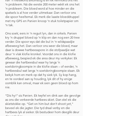
van ’n vleiswond afkomstig is en ek vermoed ons het
’n probleem. Ná die eerste 200 meter wéét ek ons het
’n probleem. Die bloed word al hoe minder en die
spatsels is al hoe verder uitmekaar. Dan verloor ons
die spoor heeltemal. Ek merk die laaste bloeddruppel
met my GPS en Panien knoop ’n stuk toiletpapier om
’n tak.
Ons soek; eers in ’n reguit lyn, dan in sirkels. Panien
kry ’n druppel bloed op ’n klip en dan nog een 20 tree
verder. Die spoor wys dat die bul in ’n wildspaadjie
afbeweeg het. Dan verloor ons weer die bloed, maar
daar is dowwe hartbeesspore in die stofpaadjie wat
deur ’n vlak klofie kronkel. Voordat ons in die klofie
afbeweeg, bespied ek die area deur my verkyker. Ek
gewaar die hartbeesbul waar hy langs ’n
soetdoringboompie in die klofie staan – of eerder, ’n
hartbeesbul wat langs ’n soetdoringboompie staan. Ek
bekyk hom en merk op dat hy siek lyk. Sy kop hang,
en te oordeel aan sy houding, lyk dit of hy enige
oomblik kan omval, maar ek sien geen bloed op hom
nie.
“Dis hy!” sis Panien. Ek twyfel en dink aan die gevolge
as ons die verkeerde hartbees skiet. Dan stel ek die
skietstokke op. “Get on him but don’t shoot yet,”
beveel ek die jagter. Die tyd draal verby en die
hartbees lyk al sieker. Ek bestudeer hom deeglik deur