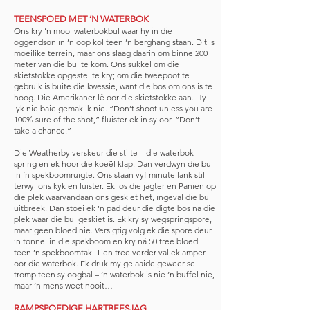
TEENSPOED MET ’N WATERBOK
Ons kry ’n mooi waterbokbul waar hy in die
oggendson in ’n oop kol teen ’n berghang staan. Dit is
moeilike terrein, maar ons slaag daarin om binne 200
meter van die bul te kom. Ons sukkel om die
skietstokke opgestel te kry; om die tweepoot te
gebruik is buite die kwessie, want die bos om ons is te
hoog. Die Amerikaner lê oor die skietstokke aan. Hy
lyk nie baie gemaklik nie. “Don’t shoot unless you are
100% sure of the shot,” fluister ek in sy oor. “Don’t
take a chance.”
Die Weatherby verskeur die stilte – die waterbok
spring en ek hoor die koeël klap. Dan verdwyn die bul
in ’n spekboomruigte. Ons staan vyf minute lank stil
terwyl ons kyk en luister. Ek los die jagter en Panien op
die plek waarvandaan ons geskiet het, ingeval die bul
uitbreek. Dan stoei ek ’n pad deur die digte bos na die
plek waar die bul geskiet is. Ek kry sy wegspringspore,
maar geen bloed nie. Versigtig volg ek die spore deur
’n tonnel in die spekboom en kry ná 50 tree bloed
teen ’n spekboomtak. Tien tree verder val ek amper
oor die waterbok. Ek druk my gelaaide geweer se
tromp teen sy oogbal – ’n waterbok is nie ’n buffel nie,
maar ’n mens weet nooit…
RAMPSPOEDIGE HARTBEESJAG