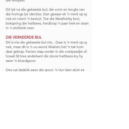
die verkyker.
Dit lyk na die gekweste bul; die vorm en lengte van
die horings lyk identies. Dan gewaar ek ’n merk op sy
nek en neem ’n besluit. Toe die Weatherby brul,
bokspring die hartbees, hardloop ’n paar treë en slaan
in ’n stofwolk neer.
DIE VERKEERDE BUL
Dit is nie die gekweste bul nie... Daar is ’n merk op sy
nek, maar dit is ’n ou wond. Miskien het ’n tak hom
daar gekrap. Panien stap verder in die voetpaadjie af.
Sowat 50 tree anderkant die dooie hartbees kry hy
weer ’n bloedspoor.
Ons vat dadelik weer die spoor. ’n Uur later skiet ek
die gekweste bul dood toe hy teen ’n rant voor ons
uithardloop. Die Amerikaner skud my blad. “Good
shot!” sê hy. Ek weet nie of hy beïndruk is met my
skietvernuf en of hy sarkasties is nie. Sy skoot was
hoog deur die bok se skof.
Die plaaseienaar luister aandagtig toe ek hom die
storie van die rampspoedige hartbeesjag én my fout
vertel. Hy bly lank stil en ek wag op die storm wat op
dié stilte gaan volg. Ek wonder nie wat die fout my
gaan kos nie; ek het op pad na die opstal reeds dié
som gemaak. Ek hoop net die uittrapsessie hou nie te