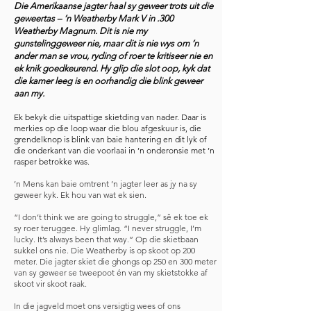
Die Amerikaanse jagter haal sy geweer trots uit die
geweertas – ’n Weatherby Mark V in .300
Weatherby Magnum. Dit is nie my
gunstelinggeweer nie, maar dit is nie wys om ’n
ander man se vrou, ryding of roer te kritiseer nie en
ek knik goedkeurend. Hy glip die slot oop, kyk dat
die kamer leeg is en oorhandig die blink geweer
aan my.
Ek bekyk die uitspattige skietding van nader. Daar is
merkies op die loop waar die blou afgeskuur is, die
grendelknop is blink van baie hantering en dit lyk of
die onderkant van die voorlaai in ’n onderonsie met ’n
rasper betrokke was.
’n Mens kan baie omtrent ’n jagter leer as jy na sy
geweer kyk. Ek hou van wat ek sien.
“I don’t think we are going to struggle,” sê ek toe ek
sy roer teruggee. Hy glimlag. “I never struggle, I’m
lucky. It’s always been that way.” Op die skietbaan
sukkel ons nie. Die Weatherby is op skoot op 200
meter. Die jagter skiet die ghongs op 250 en 300 meter
van sy geweer se tweepoot én van my skietstokke af
skoot vir skoot raak.
In die jagveld moet ons versigtig wees of ons