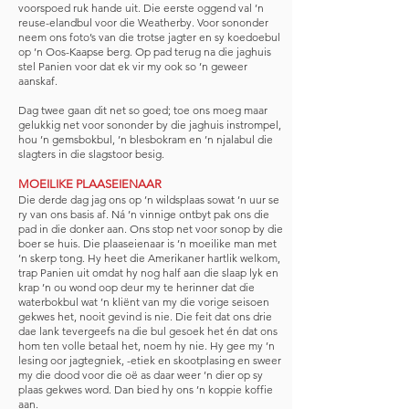
voorspoed ruk hande uit. Die eerste oggend val ’n
reuse-elandbul voor die Weatherby. Voor sononder
neem ons foto’s van die trotse jagter en sy koedoebul
op ’n Oos-Kaapse berg. Op pad terug na die jaghuis
stel Panien voor dat ek vir my ook so ’n geweer
aanskaf.
Dag twee gaan dit net so goed; toe ons moeg maar
gelukkig net voor sononder by die jaghuis instrompel,
hou ’n gemsbokbul, ’n blesbokram en ’n njalabul die
slagters in die slagstoor besig.
MOEILIKE PLAASEIENAAR
Die derde dag jag ons op ’n wildsplaas sowat ’n uur se
ry van ons basis af. Ná ’n vinnige ontbyt pak ons die
pad in die donker aan. Ons stop net voor sonop by die
boer se huis. Die plaaseienaar is ’n moeilike man met
’n skerp tong. Hy heet die Amerikaner hartlik welkom,
trap Panien uit omdat hy nog half aan die slaap lyk en
krap ’n ou wond oop deur my te herinner dat die
waterbokbul wat ’n kliënt van my die vorige seisoen
gekwes het, nooit gevind is nie. Die feit dat ons drie
dae lank tevergeefs na die bul gesoek het én dat ons
hom ten volle betaal het, noem hy nie. Hy gee my ’n
lesing oor jagtegniek, -etiek en skootplasing en sweer
my die dood voor die oë as daar weer ’n dier op sy
plaas gekwes word. Dan bied hy ons ’n koppie koffie
aan.