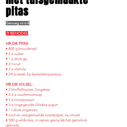
pitas
Genoeg vir 6-8
JY BENODIG:
VIR DIE PITAS:
• 800 g broodmeel
• 2 e suiker
• 1 e droë gis
• 2 t sout
• 2 e olyfolie
• 2½ k water, by kamertemperatuur
VIR DIE VULSEL:
• 2 knoffelhuisies, fyngekap
• 2-3 e suurlemoensap
• 2 e rooiwynasyn
• 3 e ongegeurde Griekse jogurt
• 1 t droë origanum
• sout en varsgemaalde swartpeper, na smaak
• 500 g wildsvleis, in repies gesny (ek het gemsbok
gebruik)