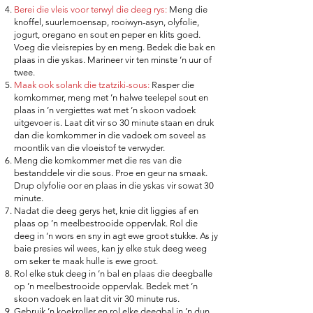
Berei die vleis voor terwyl die deeg rys:
Meng die
knoffel, suurlemoensap, rooiwyn-asyn, olyfolie,
jogurt, oregano en sout en peper en klits goed.
Voeg die vleisrepies by en meng. Bedek die bak en
plaas in die yskas. Marineer vir ten minste ’n uur of
twee.
Maak ook solank die tzatziki-sous:
Rasper die
komkommer, meng met ’n halwe teelepel sout en
plaas in ’n vergiettes wat met ’n skoon vadoek
uitgevoer is. Laat dit vir so 30 minute staan en druk
dan die komkommer in die vadoek om soveel as
moontlik van die vloeistof te verwyder.
Meng die komkommer met die res van die
bestanddele vir die sous. Proe en geur na smaak.
Drup olyfolie oor en plaas in die yskas vir sowat 30
minute.
Nadat die deeg gerys het, knie dit liggies af en
plaas op ’n meelbestrooide oppervlak. Rol die
deeg in ’n wors en sny in agt ewe groot stukke. As jy
baie presies wil wees, kan jy elke stuk deeg weeg
om seker te maak hulle is ewe groot.
Rol elke stuk deeg in ’n bal en plaas die deegballe
op ’n meelbestrooide oppervlak. Bedek met ’n
skoon vadoek en laat dit vir 30 minute rus.
Gebruik ’n koekroller en rol elke deegbal in ’n dun