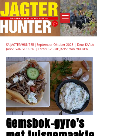
Adverteer
SA JAGTER/HUNTER |September-Oktober 2023 | Deur KARLA
JANSE VAN VUUREN | Foto’s: GERRIE JANSE VAN VUUREN
Gemsbok-gyro's
met tuisgemaakte