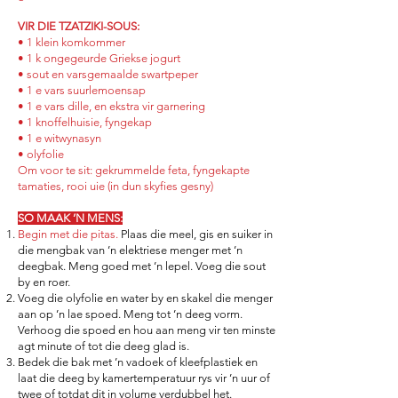
VIR DIE TZATZIKI-SOUS:
• 1 klein komkommer
• 1 k ongegeurde Griekse jogurt
• sout en varsgemaalde swartpeper
• 1 e vars suurlemoensap
• 1 e vars dille, en ekstra vir garnering
• 1 knoffelhuisie, fyngekap
• 1 e witwynasyn
• olyfolie
Om voor te sit: gekrummelde feta, fyngekapte
tamaties, rooi uie (in dun skyfies gesny)
SO MAAK ’N MENS:
Begin met die pitas.
Plaas die meel, gis en suiker in
die mengbak van ’n elektriese menger met ’n
deegbak. Meng goed met ’n lepel. Voeg die sout
by en roer.
Voeg die olyfolie en water by en skakel die menger
aan op ’n lae spoed. Meng tot ’n deeg vorm.
Verhoog die spoed en hou aan meng vir ten minste
agt minute of tot die deeg glad is.
Bedek die bak met ’n vadoek of kleefplastiek en
laat die deeg by kamertemperatuur rys vir ’n uur of
twee of totdat dit in volume verdubbel het.