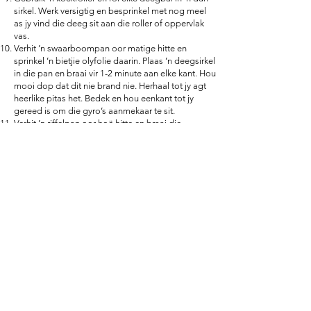
sirkel. Werk versigtig en besprinkel met nog meel
as jy vind die deeg sit aan die roller of oppervlak
vas.
Verhit ’n swaarboompan oor matige hitte en
sprinkel ’n bietjie olyfolie daarin. Plaas ’n deegsirkel
in die pan en braai vir 1-2 minute aan elke kant. Hou
mooi dop dat dit nie brand nie. Herhaal tot jy agt
heerlike pitas het. Bedek en hou eenkant tot jy
gereed is om die gyro’s aanmekaar te sit.
Verhit ’n riffelpan oor hoë hitte en braai die
vleisrepies tot gaar (doen dit in sarsies sodat jy nie
die pan oorweldig nie, want dan gaan die vleis
stowe en al die vloeistof uitkook). Braai vir ’n minuut
of twee aan ’n kant en oppas vir oorgaar maak.
Maak die gyro’s: Skep die vleisrepies op die pitas,
drup die sous oor en sprinkel feta, tamaties en rooi
uie na smaak oor. Garneer met vars dille, vou toe en
geniet dadelik.
(Die Pita-resep is aangepas van richanddelish.com,
vulselresep van culinaryhill.com)