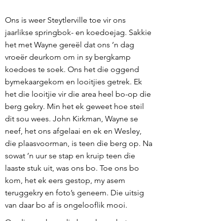
Ons is weer Steytlerville toe vir ons
jaarlikse springbok- en koedoejag. Sakkie
het met Wayne gereël dat ons ’n dag
vroeër deurkom om in sy bergkamp
koedoes te soek. Ons het die oggend
bymekaargekom en looitjies getrek. Ek
het die looitjie vir die area heel bo-op die
berg gekry. Min het ek geweet hoe steil
dit sou wees. John Kirkman, Wayne se
neef, het ons afgelaai en ek en Wesley,
die plaasvoorman, is teen die berg op. Na
sowat ’n uur se stap en kruip teen die
laaste stuk uit, was ons bo. Toe ons bo
kom, het ek eers gestop, my asem
teruggekry en foto’s geneem. Die uitsig
van daar bo af is ongelooflik mooi.