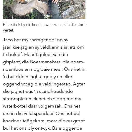
Hier sit ek by die koedoe waarvan ek in die storie
vertel.
Jaco het my saamgenooi op sy
jaarlikse jag en sy veldkennis is iets om
te beleef. Ek het geleer van die
gisplant, die Boesmanskers, die noem-
noembos en nog baie meer. Ons het in
’n baie klein jaghut gebly en elke
oggend vroeg die veld ingestap. Agter
die jaghut was ’n standhoudende
stroompie en ek het elke oggend my
waterbottel daar volgemaak. Ons het
ure in die veld spandeer. Ons het wel
koedoes teëgekom, maar die ou groot
bul het ons bly ontwyk. Baie oggende