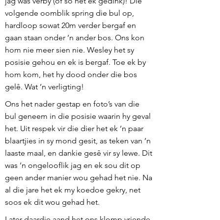
jag was verby (of so het ek gedink)! Die
volgende oomblik spring die bul op,
hardloop sowat 20m verder bergaf en
gaan staan onder ’n ander bos. Ons kon
hom nie meer sien nie. Wesley het sy
posisie gehou en ek is bergaf. Toe ek by
hom kom, het hy dood onder die bos
gelê. Wat ’n verligting!
Ons het nader gestap en foto’s van die
bul geneem in die posisie waarin hy geval
het. Uit respek vir die dier het ek ’n paar
blaartjies in sy mond gesit, as teken van ’n
laaste maal, en dankie gesê vir sy lewe. Dit
was ’n ongelooflik jag en ek sou dit op
geen ander manier wou gehad het nie. Na
al die jare het ek my koedoe gekry, net
soos ek dit wou gehad het.
Later daardie aand het ons klomp vriende