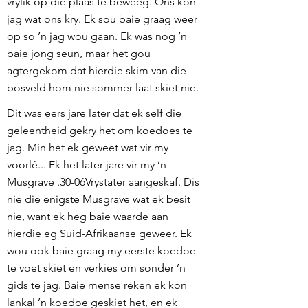
vrylik op die plaas te beweeg. Ons kon
jag wat ons kry. Ek sou baie graag weer
op so ’n jag wou gaan. Ek was nog ’n
baie jong seun, maar het gou
agtergekom dat hierdie skim van die
bosveld hom nie sommer laat skiet nie.
Dit was eers jare later dat ek self die
geleentheid gekry het om koedoes te
jag. Min het ek geweet wat vir my
voorlê... Ek het later jare vir my ’n
Musgrave .30-06Vrystater aangeskaf. Dis
nie die enigste Musgrave wat ek besit
nie, want ek heg baie waarde aan
hierdie eg Suid-Afrikaanse geweer. Ek
wou ook baie graag my eerste koedoe
te voet skiet en verkies om sonder ’n
gids te jag. Baie mense reken ek kon
lankal ’n koedoe geskiet het, en ek