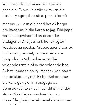
kón, maar dis nie waaroor dit vir my
gaan nie. Ek wou hierdie skim van die
bos in sy agterplaas uitkrap en uitoorlê.
Met my .30-06 in die hand het ek begin
om koedoes in die Karoo te jag. Dié jagte
was baie opwindend en besonder
uitdagend. Drie jaar lank het ek agter
koedoes aangestap. Vroegoggend was ek
in die veld, te voet, om te soek en te
hoop daar is ’n koedoe agter die
volgende rantjie of in die volgende bos.
Ek het koedoes gekry, maar ek kon nooit
’n oop skoot kry nie. Ek het wel een jaar
die kans gekry om ’n pragtige ou
gemsbokbul te skiet, maar dít is ’n ander
storie. Na drie jaar van hard jag op
dieselfde plaas, het ek besef dat ek moes