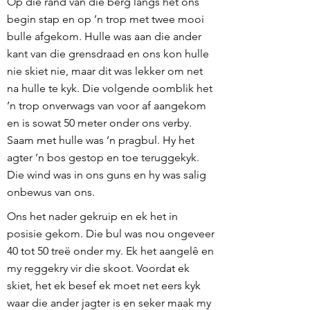
Op die rand van die berg langs het ons
begin stap en op ’n trop met twee mooi
bulle afgekom. Hulle was aan die ander
kant van die grensdraad en ons kon hulle
nie skiet nie, maar dit was lekker om net
na hulle te kyk. Die volgende oomblik het
’n trop onverwags van voor af aangekom
en is sowat 50 meter onder ons verby.
Saam met hulle was ’n pragbul. Hy het
agter ’n bos gestop en toe teruggekyk.
Die wind was in ons guns en hy was salig
onbewus van ons.
Ons het nader gekruip en ek het in
posisie gekom. Die bul was nou ongeveer
40 tot 50 treë onder my. Ek het aangelê en
my reggekry vir die skoot. Voordat ek
skiet, het ek besef ek moet net eers kyk
waar die ander jagter is en seker maak my