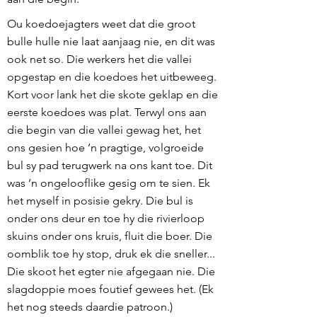
Ou koedoejagters weet dat die groot
bulle hulle nie laat aanjaag nie, en dit was
ook net so. Die werkers het die vallei
opgestap en die koedoes het uitbeweeg.
Kort voor lank het die skote geklap en die
eerste koedoes was plat. Terwyl ons aan
die begin van die vallei gewag het, het
ons gesien hoe ’n pragtige, volgroeide
bul sy pad terugwerk na ons kant toe. Dit
was ’n ongelooflike gesig om te sien. Ek
het myself in posisie gekry. Die bul is
onder ons deur en toe hy die rivierloop
skuins onder ons kruis, fluit die boer. Die
oomblik toe hy stop, druk ek die sneller...
Die skoot het egter nie afgegaan nie. Die
slagdoppie moes foutief gewees het. (Ek
het nog steeds daardie patroon.)