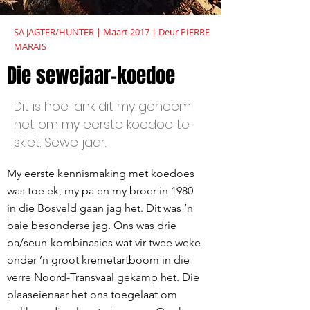
SA JAGTER/HUNTER | Maart 2017 | Deur PIERRE
MARAIS
Die sewejaar-koedoe
Dit is hoe lank dit my geneem
het om my eerste koedoe te
skiet. Sewe jaar.
My eerste kennismaking met koedoes
was toe ek, my pa en my broer in 1980
in die Bosveld gaan jag het. Dit was ’n
baie besonderse jag. Ons was drie
pa/seun-kombinasies wat vir twee weke
onder ’n groot kremetartboom in die
verre Noord-Transvaal gekamp het. Die
plaaseienaar het ons toegelaat om