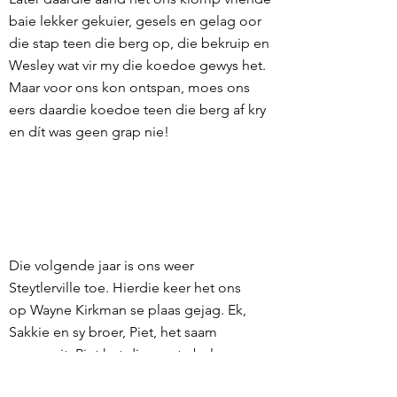
baie lekker gekuier, gesels en gelag oor
die stap teen die berg op, die bekruip en
Wesley wat vir my die koedoe gewys het.
Maar voor ons kon ontspan, moes ons
eers daardie koedoe teen die berg af kry
en dít was geen grap nie!
Die volgende jaar is ons weer
Steytlerville toe. Hierdie keer het ons
op Wayne Kirkman se plaas gejag. Ek,
Sakkie en sy broer, Piet, het saam
voorgesit. Piet het die eerste bul
platgetrek. Volgende was dit my beurt.