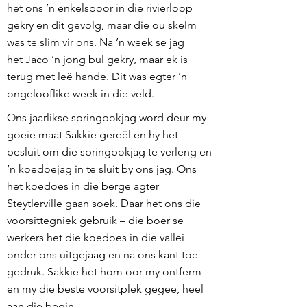
het ons ’n enkelspoor in die rivierloop
gekry en dit gevolg, maar die ou skelm
was te slim vir ons. Na ’n week se jag
het Jaco ’n jong bul gekry, maar ek is
terug met leë hande. Dit was egter ’n
ongelooflike week in die veld.
Ons jaarlikse springbokjag word deur my
goeie maat Sakkie gereël en hy het
besluit om die springbokjag te verleng en
’n koedoejag in te sluit by ons jag. Ons
het koedoes in die berge agter
Steytlerville gaan soek. Daar het ons die
voorsittegniek gebruik – die boer se
werkers het die koedoes in die vallei
onder ons uitgejaag en na ons kant toe
gedruk. Sakkie het hom oor my ontferm
en my die beste voorsitplek gegee, heel
aan die begin.