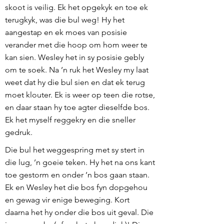
skoot is veilig. Ek het opgekyk en toe ek
terugkyk, was die bul weg! Hy het
aangestap en ek moes van posisie
verander met die hoop om hom weer te
kan sien. Wesley het in sy posisie gebly
om te soek. Na ’n ruk het Wesley my laat
weet dat hy die bul sien en dat ek terug
moet klouter. Ek is weer op teen die rotse,
en daar staan hy toe agter dieselfde bos.
Ek het myself reggekry en die sneller
gedruk.
Die bul het weggespring met sy stert in
die lug, ’n goeie teken. Hy het na ons kant
toe gestorm en onder ’n bos gaan staan.
Ek en Wesley het die bos fyn dopgehou
en gewag vir enige beweging. Kort
daarna het hy onder die bos uit geval. Die